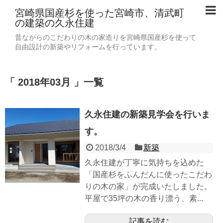
宮崎県国産杉を使った宮崎市、清武町
の建築の久永住建
昔ながらのこだわりの木の家造りを宮崎県国産杉を使って
自由設計の新築やリフォームを行っています。
2018年03月
一覧
久永住建の新築見学会を行いま
す。
2018/3/4
新築
久永住建が丁寧に気持ちを込めた
「国産杉をふんだんに使ったこだわ
りの木の家」が完成いたしました。
平屋で35坪の木の香り漂う、素...
記事を読む